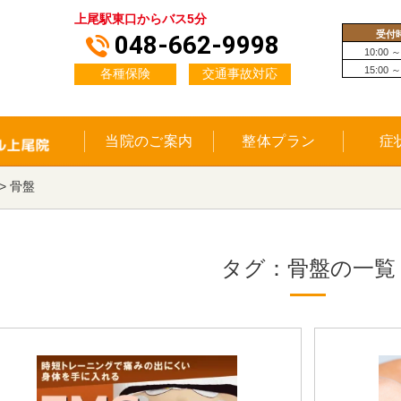
上尾駅東口からバス5分
受付
048-662-9998
10:00 ～
15:00 ～
各種保険
交通事故対応
当院のご案内
整体プラン
症
>
骨盤
タグ：骨盤の一覧