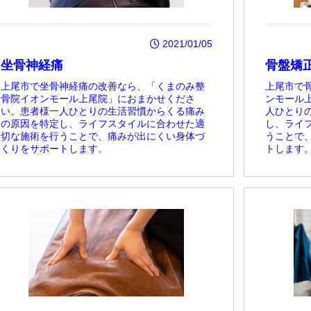
2021/01/05
坐骨神経痛
骨盤矯正
上尾市で坐骨神経痛の改善なら、「くまのみ整
上尾市で
骨院イオンモール上尾院」におまかせくださ
ンモール
い。患者様一人ひとりの生活習慣からくる痛み
人ひとり
の原因を特定し、ライフスタイルに合わせた適
し、ライ
切な施術を行うことで、痛みが出にくい身体づ
うことで
くりをサポートします。
トします