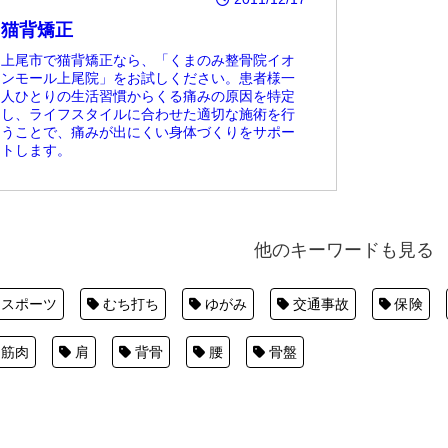
猫背矯正
上尾市で猫背矯正なら、「くまのみ整骨院イオ
ンモール上尾院」をお試しください。患者様一
人ひとりの生活習慣からくる痛みの原因を特定
し、ライフスタイルに合わせた適切な施術を行
うことで、痛みが出にくい身体づくりをサポー
トします。
他のキーワードも見る
スポーツ
むち打ち
ゆがみ
交通事故
保険
筋肉
肩
背骨
腰
骨盤