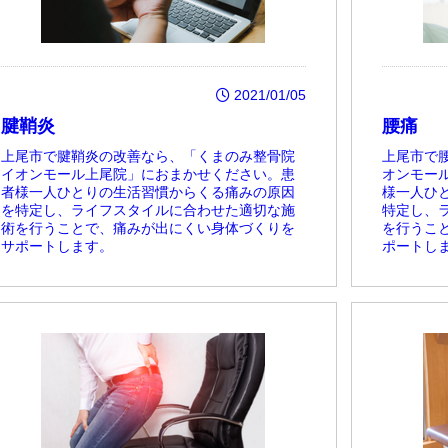
2021/01/05
腱鞘炎
腰痛
上尾市で腱鞘炎の改善なら、「くまのみ整骨院
上尾市で
イオンモール上尾院」におまかせください。患
オンモー
者様一人ひとりの生活習慣からくる痛みの原因
様一人ひ
を特定し、ライフスタイルに合わせた適切な施
特定し、
術を行うことで、痛みが出にくい身体づくりを
を行うこ
サポートします。
ポートし