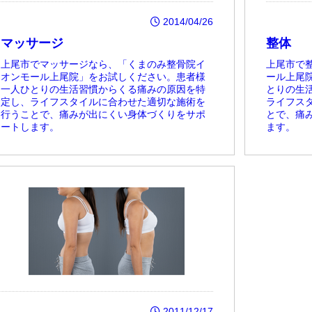
2014/04/26
マッサージ
整体
上尾市でマッサージなら、「くまのみ整骨院イ
上尾市で
オンモール上尾院」をお試しください。患者様
ール上尾
一人ひとりの生活習慣からくる痛みの原因を特
とりの生
定し、ライフスタイルに合わせた適切な施術を
ライフス
行うことで、痛みが出にくい身体づくりをサポ
とで、痛
ートします。
ます。
2011/12/17