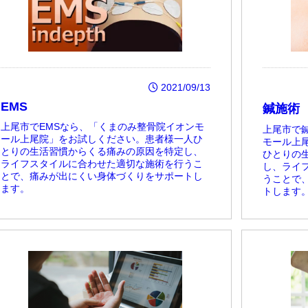
2021/09/13
EMS
鍼施術
上尾市でEMSなら、「くまのみ整骨院イオンモ
上尾市で
ール上尾院」をお試しください。患者様一人ひ
モール上
とりの生活習慣からくる痛みの原因を特定し、
ひとりの
ライフスタイルに合わせた適切な施術を行うこ
し、ライ
とで、痛みが出にくい身体づくりをサポートし
うことで
ます。
トします