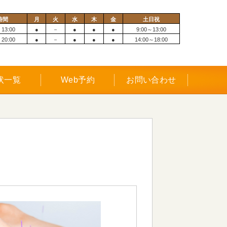
時間
月
火
水
木
金
土日祝
 13:00
●
－
●
●
●
9:00～13:00
 20:00
●
－
●
●
●
14:00～18:00
状一覧
Web予約
お問い合わせ