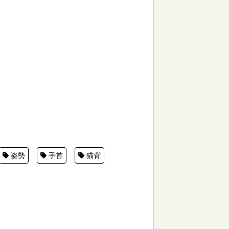
姿勢
手首
猫背