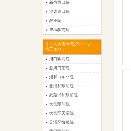
新宿西口院
池袋東口院
銀座院
成増駅前院
くまのみ整骨院グループ
埼玉エリア
川口駅前院
蕨川口芝院
浦和コルソ院
北浦和駅前院
武蔵浦和駅前院
大宮駅前院
大宮区天沼院
見沼区御蔵院